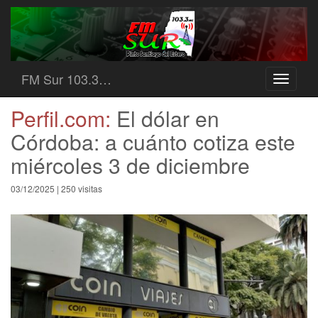
FM Sur 103.3…
Toggle
navigati
Perfil.com:
El dólar en
Córdoba: a cuánto cotiza este
miércoles 3 de diciembre
03/12/2025 | 250 visitas